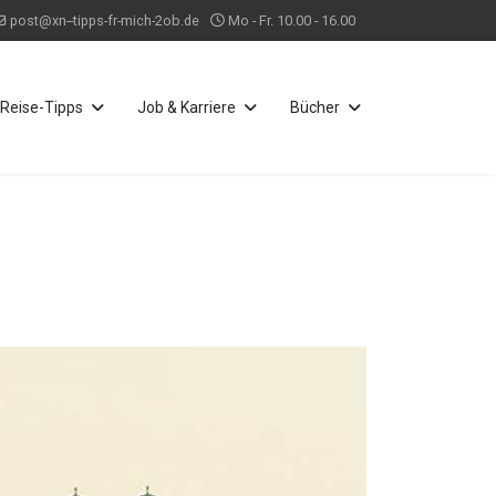
post@xn--tipps-fr-mich-2ob.de
Mo - Fr. 10.00 - 16.00
Reise-Tipps
Job & Karriere
Bücher