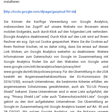
installieren:
[
http://tools.google.com/dlpage/gaoptout?hl=de
]
Sie können die künftige Verwendung von Google Analytics,
insbesondere bei Zugriff auf unsere Website von Browsern eines
mobilen Endgeräts, auch durch Klick auf den folgenden Link verhindern:
[Google Analytics deaktivieren]. Durch Klick auf den Link wird auf Ihrem
Rechner ein sog. Opt-out Cookie gespeichert. Wenn Sie die Cookies auf
Ihrem Rechner löschen, ist es daher nötig, dass Sie erneut auf diesen
Link klicken, um Google Analytics weiterhin zu deaktivieren. Weitere
Informationen zum Datenschutz von Google im Zusammenhang mit
Google Analytics finden Sie auf den Websites von Google unter
www.google.com/intl/de/analytics/learn/privacy.html und
www.google.de/intl/de/policies/privacy. Für die Übermittlung in die USA
besteht ein Angemessenheitsbeschluss der EU-Kommission (Nr.
2016/1250), wonach Unternehmen, die bestimmte Kriterien erfüllen, ein
angemessenes Schutzniveau gewährleisten, auch als "EU-US Privacy
Shield" bekannt. Diese Unternehmen sind in einer Liste aufgeführt, der
sog. "Privacy Shield List" oder auch "Datenschutzschild-Liste". Google
gehört zu den dort aufgelisteten Unternehmen. Die Übermittlung an
Google im Zusammenhang mit Google Analytics basiert auf Art. 45 und
28 DSGVO. Wir nutzen Google Analytics, um die Nutzung unserer