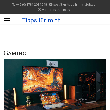
+49 (0) 8781-2034.048
post@xn--tipps-fr-mich-2ob.de
Mo - Fr. 10.00 - 16.00
Tipps für mich
Gaming