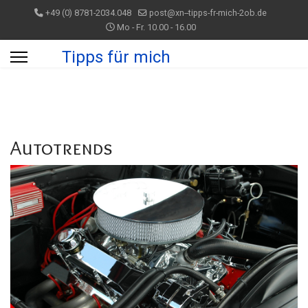
+49 (0) 8781-2034.048
post@xn--tipps-fr-mich-2ob.de
Mo - Fr. 10.00 - 16.00
Tipps für mich
Autotrends