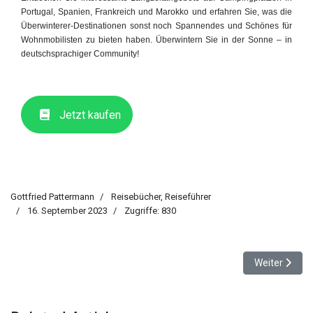
Portugal, Spanien, Frankreich und Marokko und erfahren Sie, was die
Überwinterer-Destinationen sonst noch Spannendes und Schönes für
Wohnmobilisten zu bieten haben. Überwintern Sie in der Sonne – in
deutschsprachiger Community!
Jetzt kaufen
Gottfried Pattermann
Reisebücher, Reiseführer
16. September 2023
Zugriffe: 830
Nächster Beit
Weiter